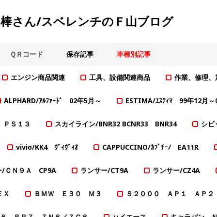
棒さん/スベレンチのＦ山ブログ
ＱＲコード
保存記事
車種別記事
エンジン商品関連
工具、設備関連商品
作業、修理、
ALPHARD/ｱﾙﾌｧｰﾄﾞ 02年5月～
ESTIMA/ｴｽﾃｨﾏ 99年12月
0 ＰＳ１３
スカイライン/BNR32 BCNR33 BNR34
シビッ
vivio/KK4 ｳﾞｨｳﾞｨｵ
CAPPUCCINO/ｶﾌﾟﾁｰﾉ EA11R
/ＣＮ９Ａ CP9A
ランサー/CT9A
ランサー/CZ4A
ＥＸ
ＢＭＷ Ｅ３０ Ｍ３
Ｓ２０００ ＡＰ１ ＡＰ２
６ ＢＲＺ ＺＮ６／ＺＣ６
ハイエース
キャラバン 