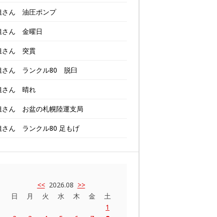
姐さん 油圧ポンプ
姐さん 金曜日
姐さん 突貫
姐さん ランクル80 脱臼
姐さん 晴れ
姐さん お盆の札幌陸運支局
姐さん ランクル80 足もげ
<<
2026.08
>>
日
月
火
水
木
金
土
1