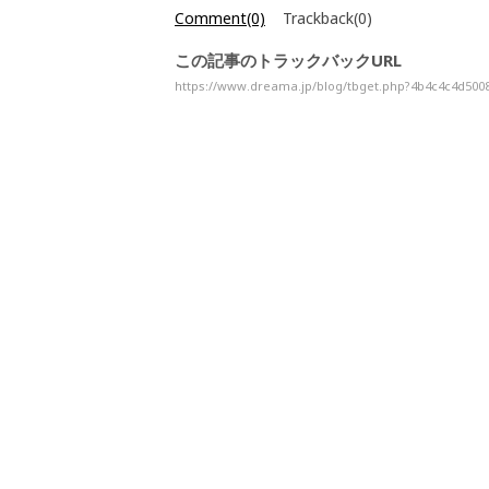
Comment(0)
Trackback(0)
この記事のトラックバックURL
https://www.dreama.jp/blog/tbget.php?4b4c4c4d500