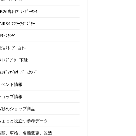
B26専用ﾌﾞﾘｰｻﾞｰﾀﾝｸ
NR34 ﾏﾌﾗｰｱﾀﾞﾌﾟﾀｰ
ﾌﾗｰﾌﾗﾝｼﾞ
油ｽﾄｰﾌﾞ 自作
ﾌﾄｱﾀﾞﾌﾟﾀｰ 下駄
ｷｺｷﾞｱｵｲﾙｻｰﾊﾞｰｽﾀﾝﾄﾞ
イベント情報
ショップ情報
お勧めショップ商品
ちょっと役立つ参考データ
書類、車検、名義変更、改造