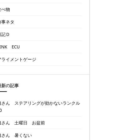
食べ物
時事ネタ
日記Ｄ
INK ECU
アライメントゲージ
最新の記事
姐さん ステアリングが効かないランクル
0
姐さん 土曜日 お盆前
姐さん 暑くない