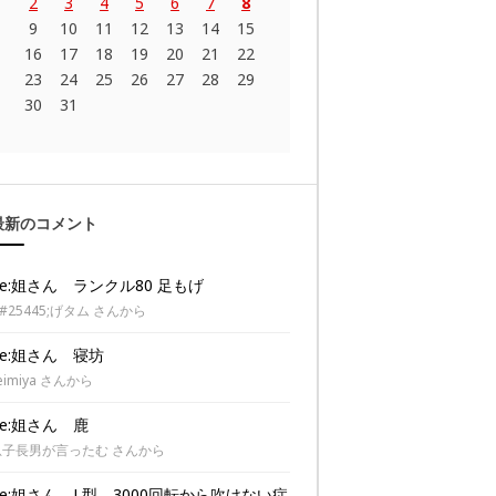
2
3
4
5
6
7
8
9
10
11
12
13
14
15
16
17
18
19
20
21
22
23
24
25
26
27
28
29
30
31
最新のコメント
Re:姐さん ランクル80 足もげ
#25445;げタム さんから
Re:姐さん 寝坊
eimiya さんから
Re:姐さん 鹿
息子長男が言ったむ さんから
Re:姐さん L型 3000回転から吹けない症