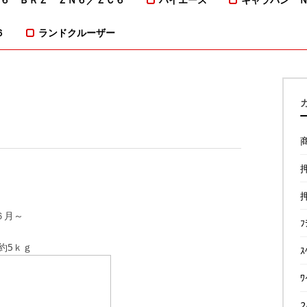
６
ランドクルーザー
６月～
ﾌ
約5ｋｇ
ｽ
ﾜ
2