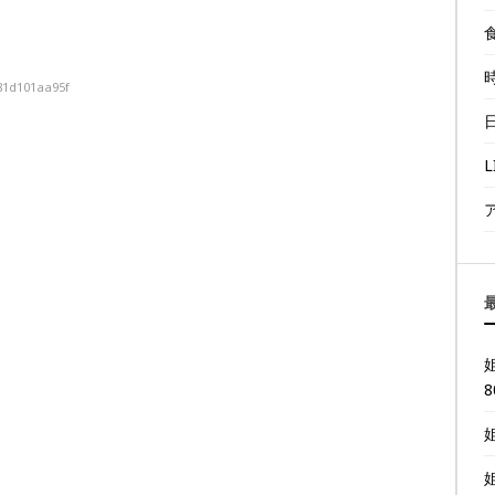
81d101aa95f
L
8