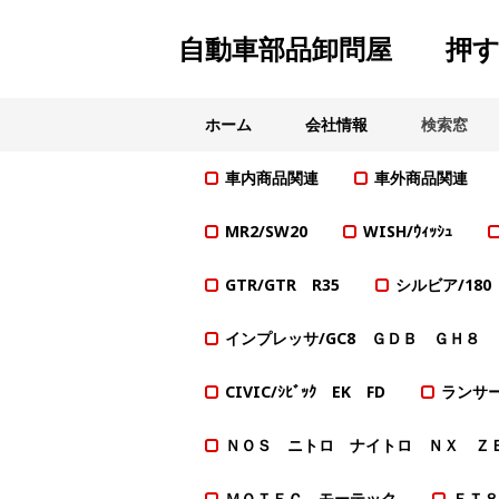
自動車部品卸問屋 押す
ホーム
会社情報
検索窓
車内商品関連
車外商品関連
MR2/SW20
WISH/ｳｨｯｼｭ
GTR/GTR R35
シルビア/18
インプレッサ/GC8 ＧＤＢ ＧＨ８
CIVIC/ｼﾋﾞｯｸ EK FD
ランサー
ＮＯＳ ニトロ ナイトロ ＮＸ Ｚ
ＭＯＴＥＣ モーテック
ＦＴ８