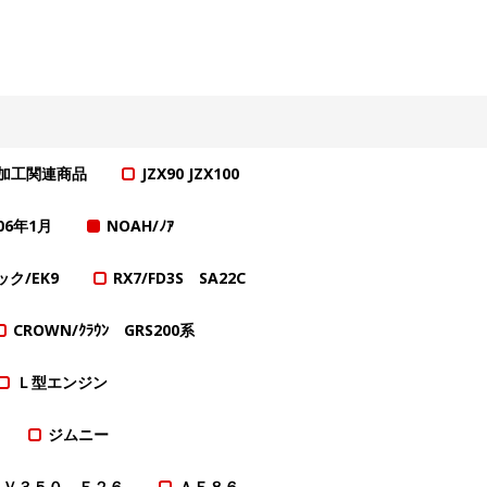
加工関連商品
JZX90 JZX100
～06年1月
NOAH/ﾉｱ
ク/EK9
RX7/FD3S SA22C
CROWN/ｸﾗｳﾝ GRS200系
Ｌ型エンジン
ジムニー
ＮＶ３５０ Ｅ２６
ＡＥ８６