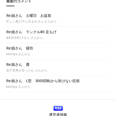
最新のコメント
Re:姐さん 土曜日 お盆前
忙しい星の下に生まれタム さんから
Re:姐さん ランクル80 足もげ
&#25445;げタム さんから
Re:姐さん 寝坊
keimiya さんから
Re:姐さん 鹿
息子長男が言ったむ さんから
Re:姐さん L型 3000回転から吹けない症状
keimiya さんから
運営者情報