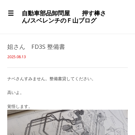
自動車部品卸問屋 押す棒さ
ん/スベレンチのＦ山ブログ
姐さん FD3S 整備書
2025.08.13
ナベさんすみません。整備書貸してください。
高いよ。
覚悟します。