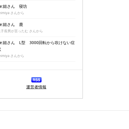
Re:姐さん 寝坊
eimiya さんから
Re:姐さん 鹿
息子長男が言ったむ さんから
Re:姐さん L型 3000回転から吹けない症
状
eimiya さんから
運営者情報