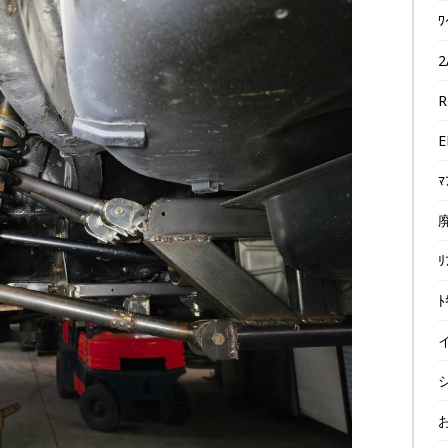
ﾜ
2
R
E
ﾏ
廃
ﾘ
ﾄ