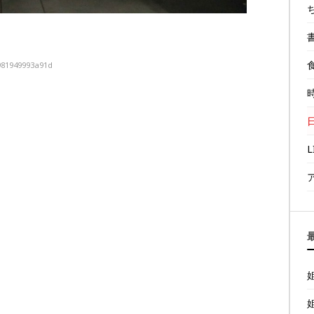
981949993a91d
L