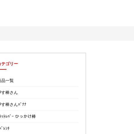
カテゴリー
商品一覧
押す棒さん
押す棒さんﾊﾞﾅﾅ
ﾗｯﾄﾚﾊﾞｰ ひっかけ棒
ﾍﾞﾚﾝﾁ