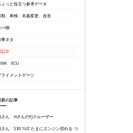
ちょっと役立つ参考データ
書類、車検、名義変更、改造
食べ物
時事ネタ
日記Ｄ
INK ECU
アライメントゲージ
最新の記事
姐さん HさんのFJクルーザー
姐さん S30 1UZ たまにエンジン切れる つ