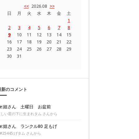
<<
2026.08
>>
日
月
火
水
木
金
土
1
2
3
4
5
6
7
8
9
10
11
12
13
14
15
16
17
18
19
20
21
22
23
24
25
26
27
28
29
30
31
最新のコメント
Re:姐さん 土曜日 お盆前
忙しい星の下に生まれタム さんから
Re:姐さん ランクル80 足もげ
#25445;げタム さんから