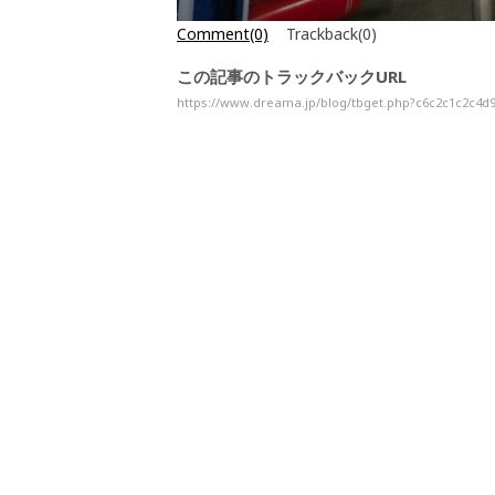
Comment(0)
Trackback(0)
この記事のトラックバックURL
https://www.dreama.jp/blog/tbget.php?c6c2c1c2c4d