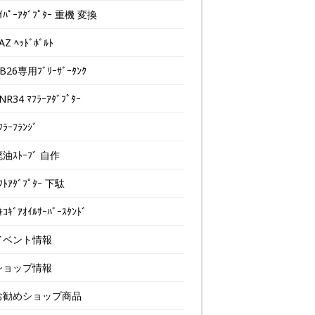
ｲﾊﾟｰｱﾀﾞﾌﾟﾀｰ 重機 変換
AZ ﾍｯﾄﾞﾎﾞﾙﾄ
B26専用ﾌﾞﾘｰｻﾞｰﾀﾝｸ
NR34 ﾏﾌﾗｰｱﾀﾞﾌﾟﾀｰ
ﾌﾗｰﾌﾗﾝｼﾞ
油ｽﾄｰﾌﾞ 自作
ﾌﾄｱﾀﾞﾌﾟﾀｰ 下駄
ｷｺｷﾞｱｵｲﾙｻｰﾊﾞｰｽﾀﾝﾄﾞ
イベント情報
ショップ情報
お勧めショップ商品