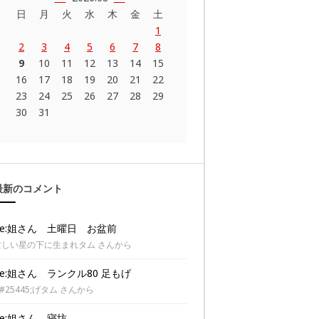
日
月
火
水
木
金
土
1
2
3
4
5
6
7
8
9
10
11
12
13
14
15
16
17
18
19
20
21
22
23
24
25
26
27
28
29
30
31
最新のコメント
Re:姐さん 土曜日 お盆前
忙しい星の下に生まれタム さんから
Re:姐さん ランクル80 足もげ
#25445;げタム さんから
Re:姐さん 寝坊