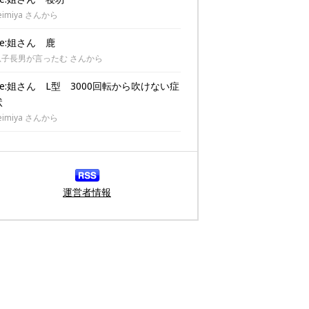
eimiya さんから
Re:姐さん 鹿
息子長男が言ったむ さんから
Re:姐さん L型 3000回転から吹けない症
状
eimiya さんから
運営者情報