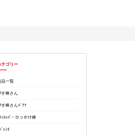
カテゴリー
商品一覧
押す棒さん
押す棒さんﾊﾞﾅﾅ
ﾗｯﾄﾚﾊﾞｰ ひっかけ棒
ﾍﾞﾚﾝﾁ