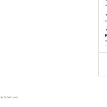
k
k
62e3b363ca914