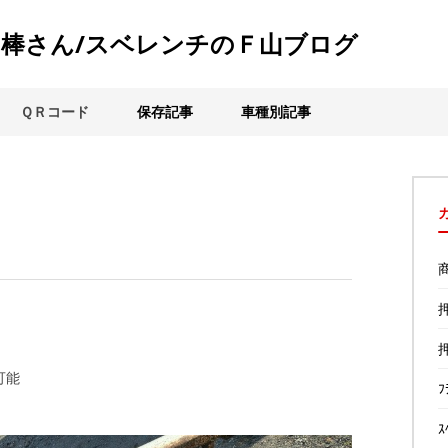
棒さん/スベレンチのＦ山ブログ
ＱＲコード
保存記事
車種別記事
可能
ﾌ
ｽ