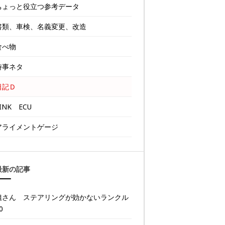
ちょっと役立つ参考データ
書類、車検、名義変更、改造
食べ物
時事ネタ
日記Ｄ
INK ECU
アライメントゲージ
最新の記事
姐さん ステアリングが効かないランクル
0