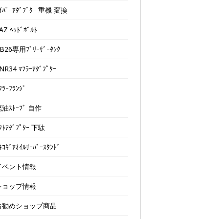
ｲﾊﾟｰｱﾀﾞﾌﾟﾀｰ 重機 変換
AZ ﾍｯﾄﾞﾎﾞﾙﾄ
B26専用ﾌﾞﾘｰｻﾞｰﾀﾝｸ
NR34 ﾏﾌﾗｰｱﾀﾞﾌﾟﾀｰ
ﾌﾗｰﾌﾗﾝｼﾞ
油ｽﾄｰﾌﾞ 自作
ﾌﾄｱﾀﾞﾌﾟﾀｰ 下駄
ｷｺｷﾞｱｵｲﾙｻｰﾊﾞｰｽﾀﾝﾄﾞ
イベント情報
ショップ情報
お勧めショップ商品