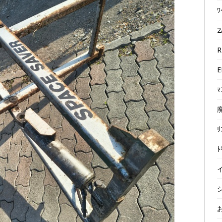
ﾜ
2
R
E
ﾏ
廃
ﾘ
ﾄ