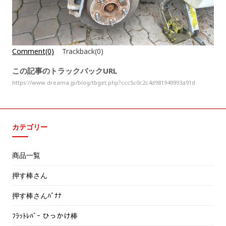
Comment(0)
Trackback(0)
この記事のトラックバックURL
https://www.dreama.jp/blog/tbget.php?ccc5c0c2c4d981949993a91d
カテゴリー
商品一覧
押す棒さん
押す棒さんﾊﾞﾅﾅ
ﾌﾗｯﾄﾚﾊﾞｰ ひっかけ棒