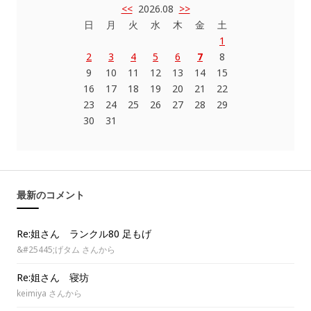
<<
2026.08
>>
日
月
火
水
木
金
土
1
2
3
4
5
6
7
8
9
10
11
12
13
14
15
16
17
18
19
20
21
22
23
24
25
26
27
28
29
30
31
最新のコメント
Re:姐さん ランクル80 足もげ
&#25445;げタム さんから
Re:姐さん 寝坊
keimiya さんから