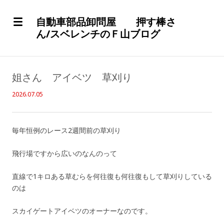
自動車部品卸問屋 押す棒さ
ん/スベレンチのＦ山ブログ
姐さん アイベツ 草刈り
2026.07.05
毎年恒例のレース2週間前の草刈り
飛行場ですから広いのなんのって
直線で1キロある草むらを何往復も何往復もして草刈りしている
のは
スカイゲートアイベツのオーナーなのです。