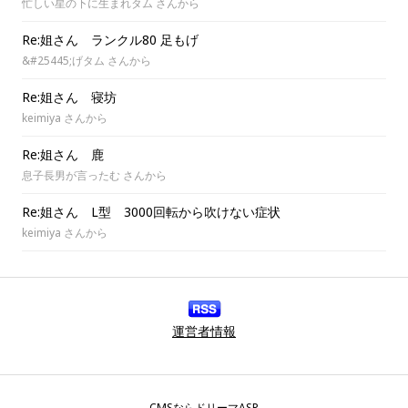
忙しい星の下に生まれタム さんから
Re:姐さん ランクル80 足もげ
&#25445;げタム さんから
Re:姐さん 寝坊
keimiya さんから
Re:姐さん 鹿
息子長男が言ったむ さんから
Re:姐さん L型 3000回転から吹けない症状
keimiya さんから
運営者情報
CMSならドリーマASP