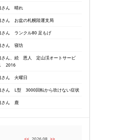
姐さん 晴れ
姐さん お盆の札幌陸運支局
姐さん ランクル80 足もげ
姐さん 寝坊
姐さん、続 恩人 定山渓オートサービ
 2016
姐さん 火曜日
姐さん L型 3000回転から吹けない症状
姐さん 鹿
<<
2026.08
>>