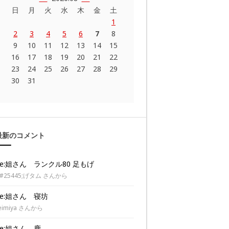
日
月
火
水
木
金
土
1
2
3
4
5
6
7
8
9
10
11
12
13
14
15
16
17
18
19
20
21
22
23
24
25
26
27
28
29
30
31
最新のコメント
Re:姐さん ランクル80 足もげ
#25445;げタム さんから
Re:姐さん 寝坊
eimiya さんから
Re:姐さん 鹿