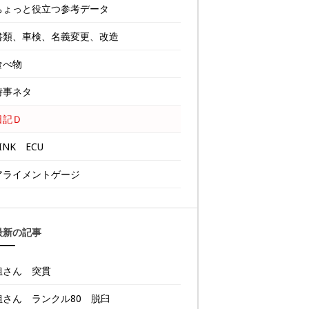
ちょっと役立つ参考データ
書類、車検、名義変更、改造
食べ物
時事ネタ
日記Ｄ
INK ECU
アライメントゲージ
最新の記事
姐さん 突貫
姐さん ランクル80 脱臼