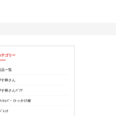
カテゴリー
商品一覧
押す棒さん
押す棒さんﾊﾞﾅﾅ
ﾗｯﾄﾚﾊﾞｰ ひっかけ棒
ﾍﾞﾚﾝﾁ