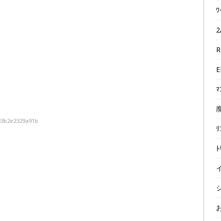
ﾜ
2
R
E
ﾏ
廃
33b2e2329a91b
ﾘ
ﾄ