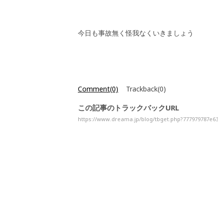
今日も事故無く怪我なくいきましょう
Comment(0)
Trackback(0)
この記事のトラックバックURL
https://www.dreama.jp/blog/tbget.php?777979787e6