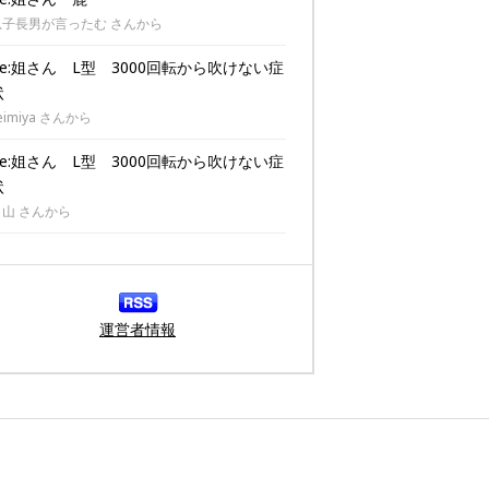
息子長男が言ったむ さんから
Re:姐さん L型 3000回転から吹けない症
状
eimiya さんから
Re:姐さん L型 3000回転から吹けない症
状
Ｆ山 さんから
運営者情報