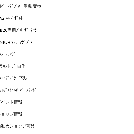
ｲﾊﾟｰｱﾀﾞﾌﾟﾀｰ 重機 変換
AZ ﾍｯﾄﾞﾎﾞﾙﾄ
B26専用ﾌﾞﾘｰｻﾞｰﾀﾝｸ
NR34 ﾏﾌﾗｰｱﾀﾞﾌﾟﾀｰ
ﾌﾗｰﾌﾗﾝｼﾞ
油ｽﾄｰﾌﾞ 自作
ﾌﾄｱﾀﾞﾌﾟﾀｰ 下駄
ｷｺｷﾞｱｵｲﾙｻｰﾊﾞｰｽﾀﾝﾄﾞ
イベント情報
ショップ情報
お勧めショップ商品