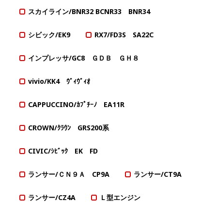
スカイライン/BNR32 BCNR33 BNR34
シビック/EK9
RX7/FD3S SA22C
インプレッサ/GC8 ＧＤＢ ＧＨ８
vivio/KK4 ｳﾞｨｳﾞｨｵ
CAPPUCCINO/ｶﾌﾟﾁｰﾉ EA11R
CROWN/ｸﾗｳﾝ GRS200系
CIVIC/ｼﾋﾞｯｸ EK FD
ランサー/ＣＮ９Ａ CP9A
ランサー/CT9A
ランサー/CZ4A
Ｌ型エンジン