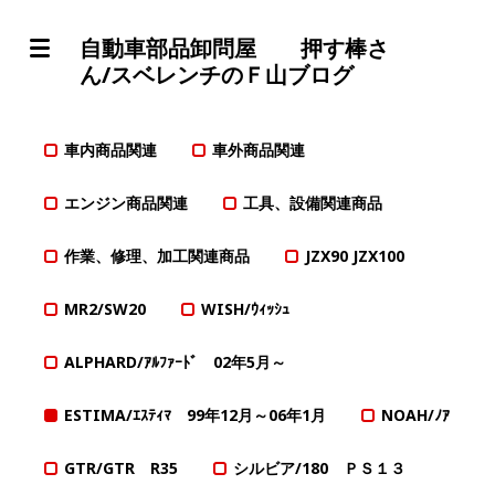
自動車部品卸問屋 押す棒さ
ん/スベレンチのＦ山ブログ
車内商品関連
車外商品関連
エンジン商品関連
工具、設備関連商品
作業、修理、加工関連商品
JZX90 JZX100
MR2/SW20
WISH/ｳｨｯｼｭ
ALPHARD/ｱﾙﾌｧｰﾄﾞ 02年5月～
ESTIMA/ｴｽﾃｨﾏ 99年12月～06年1月
NOAH/ﾉｱ
GTR/GTR R35
シルビア/180 ＰＳ１３