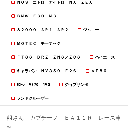
ＮＯＳ ニトロ ナイトロ ＮＸ ＺＥＸ
ＢＭＷ Ｅ３０ Ｍ３
Ｓ２０００ ＡＰ１ ＡＰ２
ジムニー
ＭＯＴＥＣ モーテック
ＦＴ８６ ＢＲＺ ＺＮ６／ＺＣ６
ハイエース
キャラバン ＮＶ３５０ Ｅ２６
ＡＥ８６
ｶﾛｰﾗ AE70 4AG
ジョブサン６
ランドクルーザー
姐さん カプチーノ ＥＡ１１Ｒ レース車
輌