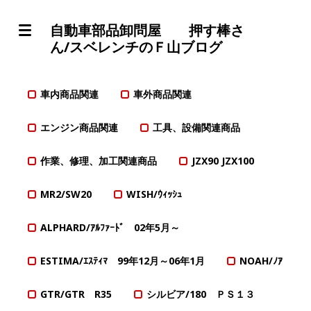
自動車部品卸問屋 押す棒さ
ん/スベレンチのＦ山ブログ
車内商品関連
車外商品関連
エンジン商品関連
工具、設備関連商品
作業、修理、加工関連商品
JZX90 JZX100
MR2/SW20
WISH/ｳｨｯｼｭ
ALPHARD/ｱﾙﾌｧｰﾄﾞ 02年5月～
ESTIMA/ｴｽﾃｨﾏ 99年12月～06年1月
NOAH/ﾉｱ
GTR/GTR R35
シルビア/180 ＰＳ１３