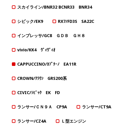
スカイライン/BNR32 BCNR33 BNR34
シビック/EK9
RX7/FD3S SA22C
インプレッサ/GC8 ＧＤＢ ＧＨ８
vivio/KK4 ｳﾞｨｳﾞｨｵ
CAPPUCCINO/ｶﾌﾟﾁｰﾉ EA11R
CROWN/ｸﾗｳﾝ GRS200系
CIVIC/ｼﾋﾞｯｸ EK FD
ランサー/ＣＮ９Ａ CP9A
ランサー/CT9A
ランサー/CZ4A
Ｌ型エンジン