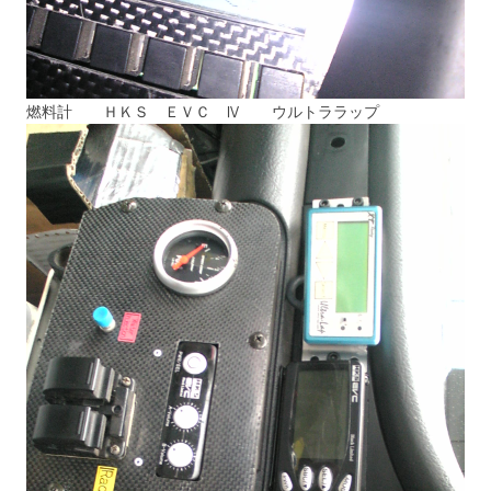
燃料計 ＨＫＳ ＥＶＣ Ⅳ ウルトララップ