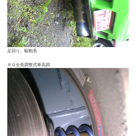
足回り、駆動系
ＲＧ全長調整式車高調