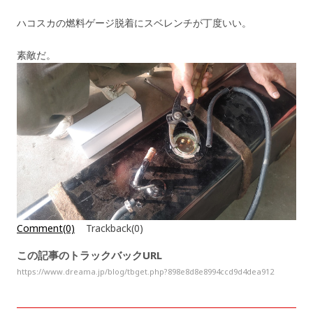
ハコスカの燃料ゲージ脱着にスベレンチが丁度いい。
素敵だ。
Comment(0)
Trackback(0)
この記事のトラックバックURL
https://www.dreama.jp/blog/tbget.php?898e8d8e8994ccd9d4dea912