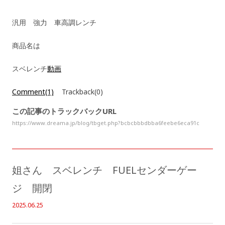
汎用 強力 車高調レンチ
商品名は
スベレンチ
動画
Comment(1)
Trackback(0)
この記事のトラックバックURL
https://www.dreama.jp/blog/tbget.php?bcbcbbbdbba6feebe6eca91c
姐さん スベレンチ FUELセンダーゲー
ジ 開閉
2025.06.25