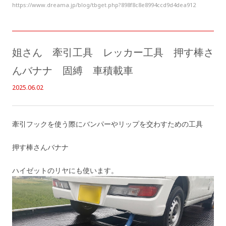
https://www.dreama.jp/blog/tbget.php?898f8c8e8994ccd9d4dea912
姐さん 牽引工具 レッカー工具 押す棒さ
んバナナ 固縛 車積載車
2025.06.02
牽引フックを使う際にバンパーやリップを交わすための工具
押す棒さんバナナ
ハイゼットのリヤにも使います。